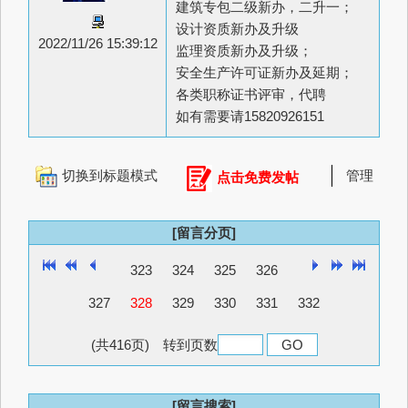
建筑专包二级新办，二升一；
设计资质新办及升级
2022/11/26 15:39:12
监理资质新办及升级；
安全生产许可证新办及延期；
各类职称证书评审，代聘
如有需要请15820926151
切换到标题模式
管理
点击免费发帖
[留言分页]
323
324
325
326
327
328
329
330
331
332
(共416页) 转到页数
[留言搜索]