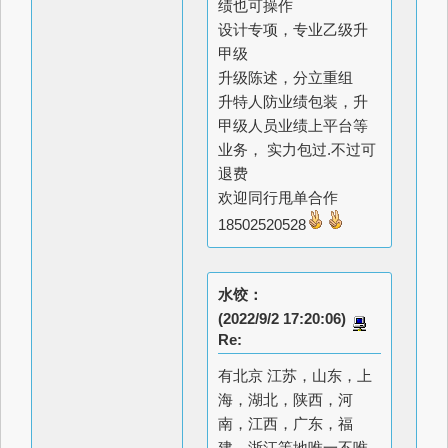
绩也可操作
设计专项，专业乙级升
甲级
升级陈述，分立重组
升特人防业绩包装，升
甲级人员业绩上平台等
业务， 实力包过.不过可
退费
欢迎同行甩单合作
18502520528
水饺：
(2022/9/2 17:20:06)
Re:
有北京 江苏，山东，上
海，湖北，陕西，河
南，江西，广东，福
建，浙江等地唯一不唯