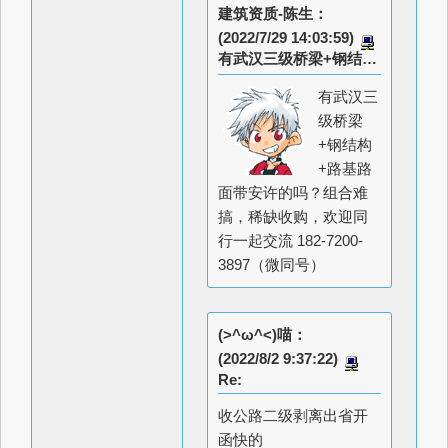
建筑资质-陈生：
(2022/7/29 14:03:59)
有武汉三级桥梁+钢结构+路基路面带安许的吗？
有武汉三
级桥梁
+钢结构
+路基路
面带安许的吗？组合难
搞，稀缺收购，欢迎同
行一起交流 182-7200-
3897（微同号）
(>^ω^<)喵：
(2022/8/2 9:37:22)
Re:
收公路二级剥离出省开
函快的