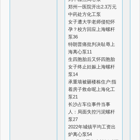
郑州一医院开出2.3万元
中药处方
化工泵
女子遭大学老师侵犯怀
孕？校方回应
上海螺杆
泵
36
特朗普痛批判决耻辱
上
海离心泵
11
生四胞胎后又怀四胞胎
女子终止妊娠
上海螺杆
泵
14
承重墙被砸楼栋住户:指
着房子救命呢
上海化工
泵
21
长沙占车位事件当事
人：局面失控
污泥螺杆
泵
27
2022年城镇平均工资出
炉
离心泵
54