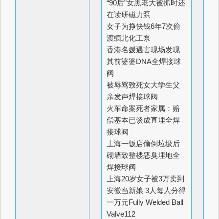
“90后”女黑老大被抓时还
在读研
磁力泵
女子为挣快钱6年7次偷
渡缅北
化工泵
香港名媛遇害现场发现
其前婆婆DNA
全焊接球
阀
被辱骂致死女大学生父
亲发声
焊接球阀
火车命案死者家属：赔
偿基本已谈成
直埋全焊
接球阀
上海一饭店偷倒垃圾后
砌墙致整楼恶臭
埋地全
焊接球阀
上海20岁女子被3万卖到
安徽当新娘 3人每人分得
一万元
Fully Welded Ball
Valve
112