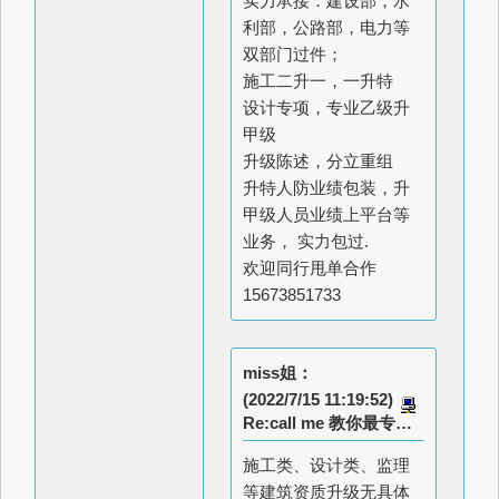
实力承接：建设部，水
利部，公路部，电力等
双部门过件；
施工二升一，一升特
设计专项，专业乙级升
甲级
升级陈述，分立重组
升特人防业绩包装，升
甲级人员业绩上平台等
业务， 实力包过.
欢迎同行甩单合作
15673851733
miss姐：
(2022/7/15 11:19:52)
Re:call me 教你最专业的办理流程
施工类、设计类、监理
等建筑资质升级无具体