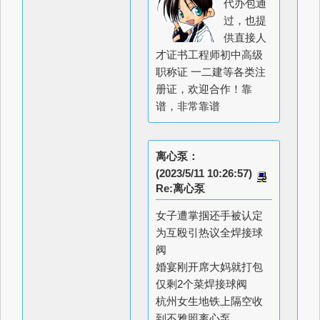
代办包通
过，也提
供直接人
才证书工程师初中高级
职称证 一二建等各类注
册证，欢迎合作！靠
谱，非常靠谱
离心泵：
(2023/5/11 10:26:57)
Re:离心泵
女子遭掌掴还手被认定
为互殴引热议
全焊接球
阀
婚宴刚开席大妈就打包
仅剩2个菜
焊接球阀
杭州女生地铁上隔空收
到不雅照
离心泵