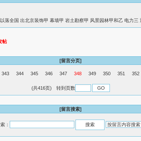
以落全国 出北京装饰甲 幕墙甲 岩土勘察甲 风景园林甲和乙 电力三 通信三 收 
发帖
[留言分页]
343
344
345
346
347
348
349
350
351
352
(共416页) 转到页数
[留言搜索]
搜索：