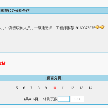
寻靠谱代办长期合作
，中高级职称人员，一级建造师，工程师推荐19160375975
发帖
[留言分页]
5
6
7
8
9
10
11
12
13
14
(共416页) 转到页数