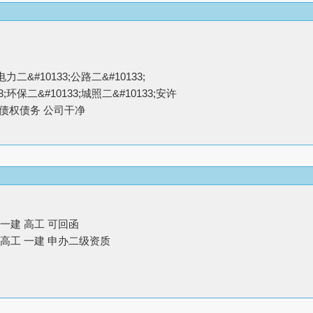
电力二&#10133;公路二&#10133;
;环保二&#10133;城照二&#10133;安许
无债权债务 公司干净
一建 高工 可回函
 高工 一建 申办二级资质