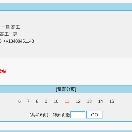
 一建 高工
路高工一建
v13408451143
发帖
[留言分页]
6
7
8
9
10
11
12
13
14
15
(共416页) 转到页数